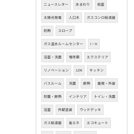
ニュースレター
水まわり
和室
太陽光発電
人口木
ガスコンロ給湯器
耐熱
スロープ
ガス温水ルームセンター
I・H
浴室・洗面
増改築
エクステリア
リノベーション
LDK
キッチン
バスルーム
洗面
断熱
屋根・外装
耐震・断熱
インテリア
トイレ・洗面
浴室
外壁塗装
ウッドデッキ
ガス給湯器
省エネ
エコキュート