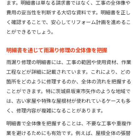
ます。明細書は単なる請求書ではなく、工事の全体像や
水道課から届く情報で費用負担を軽減
費用の妥当性を判断する大切な資料です。明細書を正し
リフォーム費用の見直しは事故情報も参考
く確認することで、安心してリフォーム計画を進めるこ
に
とができるでしょう。
坂東市のお知らせを活用した費用節約術
広報掲載の事例から学ぶ費用管理方法
明細書を通じて雨漏り修理の全体像を把握
原因特定から申請まで雨漏りの実践的解決手順
雨漏り修理の明細書には、工事の範囲や使用資材、作業
雨漏り原因特定から明細書作成の流れ
工程などが詳細に記載されています。これにより、どの
見積もり取得と申請準備のポイント
箇所をどのように修理するのか、全体の流れを把握する
坂東市広報活用で最新雨漏り対策を学ぶ
ことができます。特に茨城県坂東市矢作のような地域で
は、古い家屋や特殊な屋根材が使われているケースも多
申請に必要な明細書チェックリストの作成
く、修理内容が複雑になることがあります。
事故・火災事例から学ぶ申請手続きの注意
明細書で全体像を把握することは、不要な工事や重複作
安心を守る雨漏り費用の明細書確認ポイント
業を避けるためにも有効です。例えば、屋根全体の張替
雨漏り修理費用の明細書で安心を確保