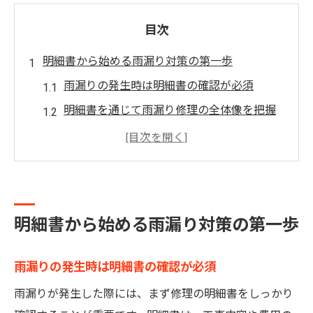
目次
明細書から始める雨漏り対策の第一歩
雨漏りの発生時は明細書の確認が必須
明細書を通じて雨漏り修理の全体像を把握
火災や事故情報と雨漏り対策の関連を理解
する
坂東市お知らせで雨漏り修理情報を得るに
は
明細書から始める雨漏り対策の第一歩
坂東市広報を活用した雨漏り対策の基礎知
識
雨漏りの発生時は明細書の確認が必須
坂東市矢作で雨漏りに備える見積もり活用法
雨漏りが発生した際には、まず修理の明細書をしっかり
雨漏り修理の見積もり依頼時の注意点