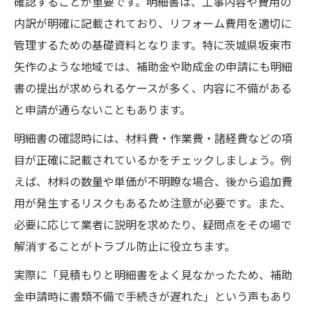
確認することが重要です。明細書は、工事内容や費用の
坂東市水道課の情報で見積もり内容を確認
内訳が明確に記載されており、リフォーム費用を適切に
事故や火災事例から学ぶ見積もりの比較方
管理するための基礎資料となります。特に茨城県坂東市
法
矢作のような地域では、補助金や助成金の申請にも明細
坂東市ゴミ連休中の業者対応を事前確認
書の提出が求められるケースが多く、内容に不備がある
見積もり明細書で雨漏り費用の内訳を把握
と申請が通らないこともあります。
補助金を活かす雨漏り修理の明細書読み解き術
明細書の確認時には、材料費・作業費・諸経費などの項
雨漏り修理で活用できる補助金の基礎知識
目が正確に記載されているかをチェックしましょう。例
明細書で補助金対象項目を正しく確認
えば、材料の数量や単価が不明瞭な場合、後から追加費
坂東市お知らせで補助金最新情報を入手
用が発生するリスクもあるため注意が必要です。また、
必要に応じて業者に説明を求めたり、疑問点をその場で
明細書の提出タイミングと必要書類の整理
解消することがトラブル防止に役立ちます。
坂東市広報から補助金申請の注意点を学ぶ
賢く進める雨漏りリフォーム費用管理のコツ
実際に「見積もりと明細書をよく見なかったため、補助
金申請時に書類不備で手続きが遅れた」という声もあり
雨漏り費用は明細書で徹底管理が鉄則