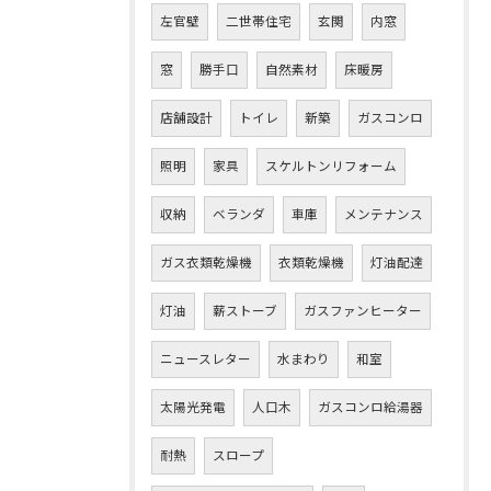
左官壁
二世帯住宅
玄関
内窓
窓
勝手口
自然素材
床暖房
店舗設計
トイレ
新築
ガスコンロ
照明
家具
スケルトンリフォーム
収納
ベランダ
車庫
メンテナンス
ガス衣類乾燥機
衣類乾燥機
灯油配達
灯油
薪ストーブ
ガスファンヒーター
ニュースレター
水まわり
和室
太陽光発電
人口木
ガスコンロ給湯器
耐熱
スロープ