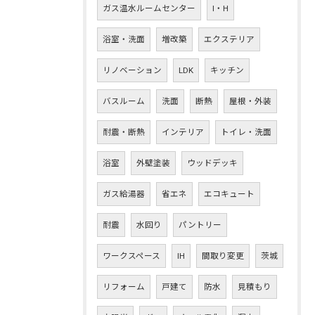
ガス温水ルームセンター
I・H
浴室・洗面
増改築
エクステリア
リノベーション
LDK
キッチン
バスルーム
洗面
断熱
屋根・外装
耐震・断熱
インテリア
トイレ・洗面
浴室
外壁塗装
ウッドデッキ
ガス給湯器
省エネ
エコキュート
耐震
水回り
パントリー
ワークスペース
IH
間取り変更
茨城
リフォーム
戸建て
防水
見積もり