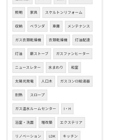
照明
家具
スケルトンリフォーム
収納
ベランダ
車庫
メンテナンス
ガス衣類乾燥機
衣類乾燥機
灯油配達
灯油
薪ストーブ
ガスファンヒーター
ニュースレター
水まわり
和室
太陽光発電
人口木
ガスコンロ給湯器
耐熱
スロープ
ガス温水ルームセンター
I・H
浴室・洗面
増改築
エクステリア
リノベーション
LDK
キッチン