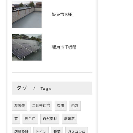
坂東市 K様
坂東市 T様邸
タグ
Tags
左官壁
二世帯住宅
玄関
内窓
窓
勝手口
自然素材
床暖房
店舗設計
トイレ
新築
ガスコンロ