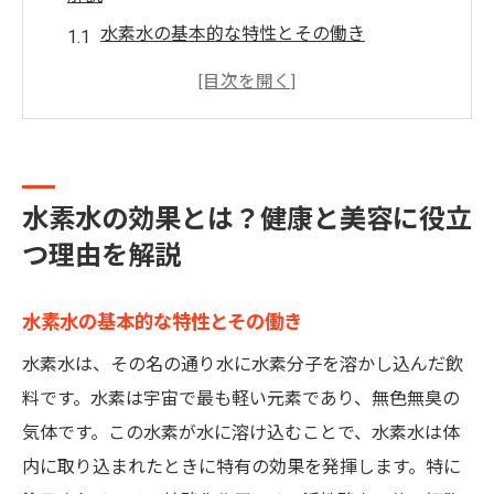
水素水の基本的な特性とその働き
水素水が体内でどのように作用するのか
水素水と他の健康飲料の違い
水素水が体内の酸化ストレスに与える影響
実際に体感できる水素水の効果とは
水素水の効果とは？健康と美容に役立
水素水の研究結果とその信頼性
つ理由を解説
水素水の抗酸化作用がもたらす健康効果とは
抗酸化作用とは何か？基礎知識
水素水の基本的な特性とその働き
活性酸素と酸化ストレスの関係
水素水は、その名の通り水に水素分子を溶かし込んだ飲
水素水の抗酸化メカニズム
料です。水素は宇宙で最も軽い元素であり、無色無臭の
水素水が持つ抗炎症作用
気体です。この水素が水に溶け込むことで、水素水は体
免疫力の向上と水素水の関係
内に取り込まれたときに特有の効果を発揮します。特に