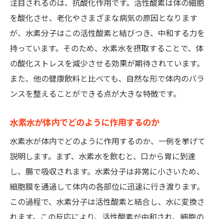
実例から見る水素水の健康効果
注目されるのは、抗酸化作用です。活性酸素は体の細胞
を酸化させ、老化やさまざまな病気の原因となります
水素水を効果的に飲むためのタイミングと方法
が、水素分子はこの活性酸素と結びつき、中和する力を
水素水を飲む最適なタイミングとは
持っています。そのため、水素水を摂取することで、体
それぞれの生活シーンに合わせた水素水の
の酸化ストレスを減少させる効果が期待されています。
飲み方
また、他の健康飲料と比べても、自然な形で体内のバラ
水素水の適切な摂取量とその理由
ンスを整えることができる点が大きな特徴です。
食事前後での水素水の効果的な摂取法
運動前後に水素水を飲むべきか
水素水が体内でどのように作用するのか
水素水の定期的な摂取の重要性
水素水が体内でどのように作用するのか、一例を挙げて
水素水が美容に与える効果とそのメカニズム
説明します。まず、水素水を飲むと、口から胃に到達
水素水と肌の関係
し、腸で吸収されます。水素分子は非常に小さいため、
細胞膜を通過して体内の各部位に迅速に行き渡ります。
シミやしわに対する水素水の効果
この過程で、水素分子は活性酸素と結合し、水に変換さ
髪の健康と水素水の関連性
れます。この反応により、活性酸素が中和され、細胞の