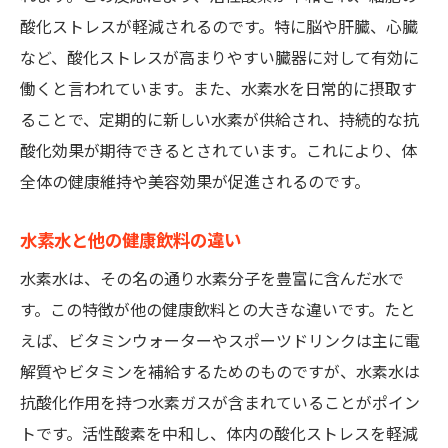
アンチエイジングに役立つ水素水の効果
酸化ストレスが軽減されるのです。特に脳や肝臓、心臓
水素水を使った美容法
など、酸化ストレスが高まりやすい臓器に対して有効に
科学的に証明された水素水の美容効果
働くと言われています。また、水素水を日常的に摂取す
水素水の選び方と効果的な摂取量のポイント
ることで、定期的に新しい水素が供給され、持続的な抗
市場に出回っている水素水の種類
酸化効果が期待できるとされています。これにより、体
高品質な水素水の見分け方
全体の健康維持や美容効果が促進されるのです。
購入前に知っておきたい水素水の選び方
水素水と他の健康飲料の違い
水素水の保存方法とその影響
水素水は、その名の通り水素分子を豊富に含んだ水で
適切な摂取量とその理由
す。この特徴が他の健康飲料との大きな違いです。たと
過剰摂取を避けるための注意点
えば、ビタミンウォーターやスポーツドリンクは主に電
水素水の飲み方ガイド：健康と美容のための実
解質やビタミンを補給するためのものですが、水素水は
践法
抗酸化作用を持つ水素ガスが含まれていることがポイン
初めての水素水：基本的な飲み方
トです。活性酸素を中和し、体内の酸化ストレスを軽減