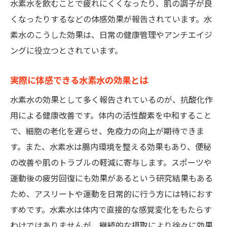
水素水を飲むことで疲れにくくなったり、肌の調子が良
ト
くなったりするなどの体感効果が報告されています。水
水素水の知られざる効果とその科学的根拠を探
素水のこうした効果は、日常の健康管理やアンチエイジ
る
ングに役立つとされています。
水素水の新たな可能性
最新研究による水素水の新事実
実際に体感できる水素水の効果とは
隠れた効果を持つ水素水の使い方
水素水の効果として多く報告されているのが、抗酸化作
専門家による水素水の評価
用による健康改善です。体内の活性酸素を中和すること
長期的な摂取による効果の検証
で、細胞の老化を遅らせ、免疫力の向上が期待できま
今後の研究で期待される効果
す。また、水素水は腸内環境を整える効果もあり、便秘
の改善や肌のトラブルの軽減に寄与します。スポーツや
運動後の疲労回復にも効果があるという研究結果もある
ため、アスリートや運動を日常的に行う方には特におす
すめです。水素水は体内で直接的な感覚変化をもたらす
わけではありませんが、継続的な摂取により徐々に効果