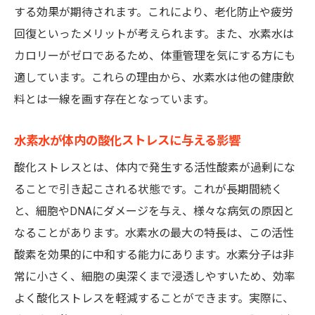
効率的に水素を取り入れるための方法
する効果が期待されます。これにより、老化防止や疲労
水素水の飲み方と健康維持のコツ
回復といったメリットが考えられます。また、水素水は
日常生活に取り入れるためのアイデア
カロリーがゼロであるため、体重管理を気にする方にも
適しています。これらの理由から、水素水は他の健康飲
美容効果を最大限に引き出すための飲み方
料とは一線を画す存在となっています。
特定の症状に効果的な飲み方
水素水の効果を最大限に引き出すためのコツ
水素水が体内の酸化ストレスに与える影響
水素水の摂取とバランスの良い食事の関係
酸化ストレスとは、体内で発生する活性酸素が過剰にな
運動と組み合わせた水素水の飲み方
ることで引き起こされる状態です。これが長期間続く
ライフスタイルに合わせた水素水の取り入
と、細胞やDNAにダメージを与え、様々な病気の原因と
れ方
なることがあります。水素水の最大の特長は、この活性
他の健康法と組み合わせる方法
酸素を効果的に中和する能力にあります。水素分子は非
科学的根拠に基づく水素水の効果増強法
常に小さく、細胞の奥深くまで浸透しやすいため、効率
よく酸化ストレスを軽減することができます。実際に、
水素水を日常生活に取り入れるためのヒン