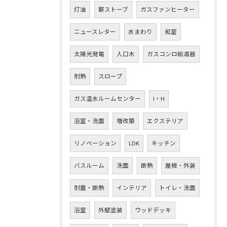
灯油
薪ストーブ
ガスファンヒーター
ニュースレター
水まわり
和室
太陽光発電
人口木
ガスコンロ給湯器
耐熱
スロープ
ガス温水ルームセンター
I・H
浴室・洗面
増改築
エクステリア
リノベーション
LDK
キッチン
バスルーム
洗面
断熱
屋根・外装
耐震・断熱
インテリア
トイレ・洗面
浴室
外壁塗装
ウッドデッキ