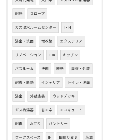
太陽光発電
人口木
ガスコンロ給湯器
耐熱
スロープ
ガス温水ルームセンター
I・H
浴室・洗面
増改築
エクステリア
リノベーション
LDK
キッチン
バスルーム
洗面
断熱
屋根・外装
耐震・断熱
インテリア
トイレ・洗面
浴室
外壁塗装
ウッドデッキ
ガス給湯器
省エネ
エコキュート
耐震
水回り
パントリー
ワークスペース
IH
間取り変更
茨城