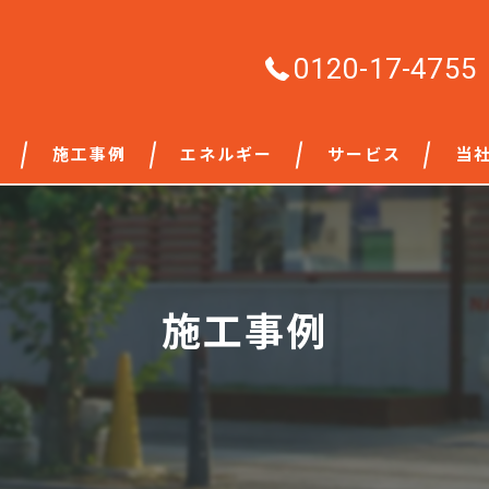
0120-17-4755
施工事例
エネルギー
サービス
当
LPガス
水回
修繕
施工事例
内装
外壁
増改