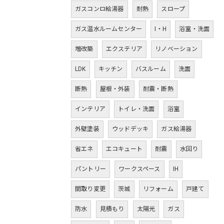
ガスコンロ給湯器
耐熱
スロープ
ガス温水ルームセンター
I・H
浴室・洗面
増改築
エクステリア
リノベーション
LDK
キッチン
バスルーム
洗面
断熱
屋根・外装
耐震・断熱
インテリア
トイレ・洗面
浴室
外壁塗装
ウッドデッキ
ガス給湯器
省エネ
エコキュート
耐震
水回り
パントリー
ワークスペース
IH
間取り変更
茨城
リフォーム
戸建て
防水
見積もり
太陽光
ガス