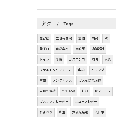
タグ
Tags
左官壁
二世帯住宅
玄関
内窓
窓
勝手口
自然素材
床暖房
店舗設計
トイレ
新築
ガスコンロ
照明
家具
スケルトンリフォーム
収納
ベランダ
車庫
メンテナンス
ガス衣類乾燥機
衣類乾燥機
灯油配達
灯油
薪ストーブ
ガスファンヒーター
ニュースレター
水まわり
和室
太陽光発電
人口木